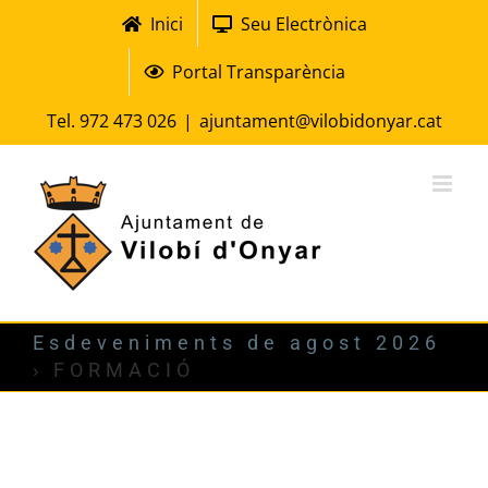
Skip
Inici
Seu Electrònica
to
Portal Transparència
content
Tel. 972 473 026
|
ajuntament@vilobidonyar.cat
Esdeveniments de agost 2026
› FORMACIÓ