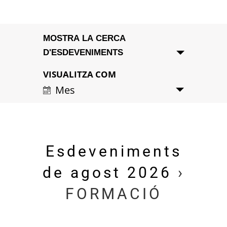
Navegació
MOSTRA LA CERCA
visual
D'ESDEVENIMENTS
i
VISUALITZA COM
Navegació
Mes
de
cerca
visualitzacions
d'Esdeveniments
Esdeveniment
Esdeveniments
de agost 2026
›
FORMACIÓ