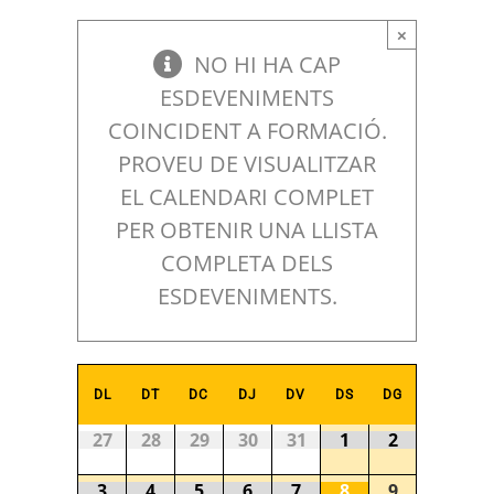
×
NO HI HA CAP
ESDEVENIMENTS
COINCIDENT A FORMACIÓ.
PROVEU DE VISUALITZAR
EL CALENDARI COMPLET
PER OBTENIR UNA LLISTA
COMPLETA DELS
ESDEVENIMENTS.
Calendari
DL
DT
DC
DJ
DV
DS
DG
de
Calendari
27
28
29
30
31
1
2
de
Esdeveniments
Esdeveniments
3
4
5
6
7
8
9