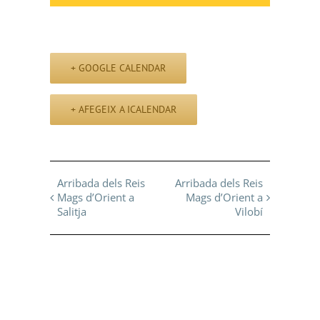
+ GOOGLE CALENDAR
+ AFEGEIX A ICALENDAR
Navegació
Arribada dels Reis
Arribada dels Reis
Mags d’Orient a
Mags d’Orient a
d'Esdeveniment
Salitja
Vilobí